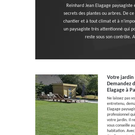
Reinhard Jean Elagage paysagiste 
secrets des plantes ou arbres. De ce f
chantier et à tout climat et à n’imp
un paysagiste très attentionné qui po
reste sous son contrôle. A
Votre jardin
Demandez de
Elagage à Pa
Ne laissez pas vo
entretenu, dema
Elagage paysagis
professionnel qu
votre jardin. Il 
vous conseille a
habitation. Avec