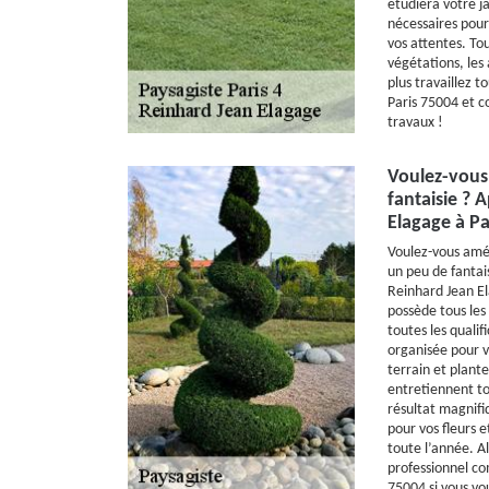
étudiera votre ja
nécessaires pour
vos attentes. To
végétations, les 
plus travaillez 
Paris 75004 et 
travaux !
Voulez-vous
fantaisie ? 
Elagage à Pa
Voulez-vous amén
un peu de fantai
Reinhard Jean El
possède tous les
toutes les quali
organisée pour v
terrain et plante
entretiennent to
résultat magnifi
pour vos fleurs e
toute l’année. A
professionnel c
75004 si vous vou