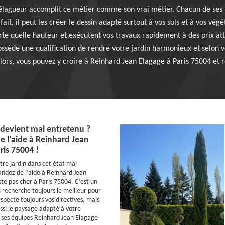
élagueur accomplit ce métier comme son vrai métier. Chacun de ses p
ait, il peut les créer le dessin adapté surtout à vos sols et à vos vég
orte quelle hauteur et exécutent vos travaux rapidement à des prix at
ssède une qualification de rendre votre jardin harmonieux et selon vo
lors, vous pouvez y croire à Reinhard Jean Elagage à Paris 75004 et r
 devient mal entretenu ?
 l’aide à Reinhard Jean
ris 75004 !
tre jardin dans cet état mal
ndez de l’aide à Reinhard Jean
te pas cher à Paris 75004. C’est un
i recherche toujours le meilleur pour
respecte toujours vos directives, mais
ussi le paysage adapté à votre
 ses équipes Reinhard Jean Elagage