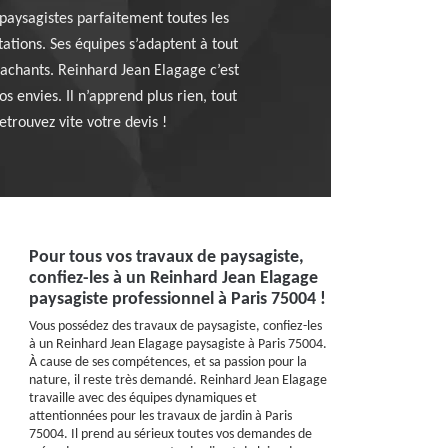
aysagistes parfaitement toutes les
étations. Ses équipes s’adaptent à tout
tachants. Reinhard Jean Elagage c’est
s envies. Il n’apprend plus rien, tout
etrouvez vite votre devis !
Pour tous vos travaux de paysagiste,
confiez-les à un Reinhard Jean Elagage
paysagiste professionnel à Paris 75004 !
Vous possédez des travaux de paysagiste, confiez-les
à un Reinhard Jean Elagage paysagiste à Paris 75004.
À cause de ses compétences, et sa passion pour la
nature, il reste très demandé. Reinhard Jean Elagage
travaille avec des équipes dynamiques et
attentionnées pour les travaux de jardin à Paris
75004. Il prend au sérieux toutes vos demandes de