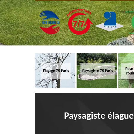
Pose
Elagage 75 Paris
Paysagiste 75 Paris
roul
Paysagiste élague