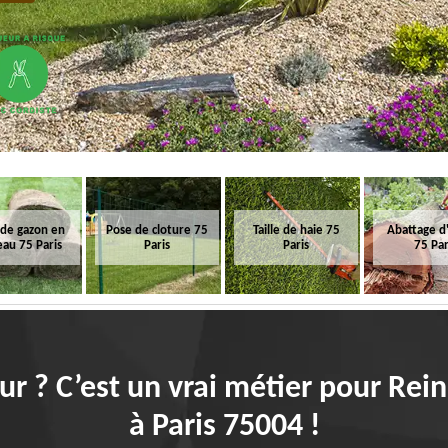
 de gazon en
Pose de cloture 75
Taille de haie 75
Abattage d
eau 75 Paris
Paris
Paris
75 Par
ur ? C’est un vrai métier pour Rei
à Paris 75004 !