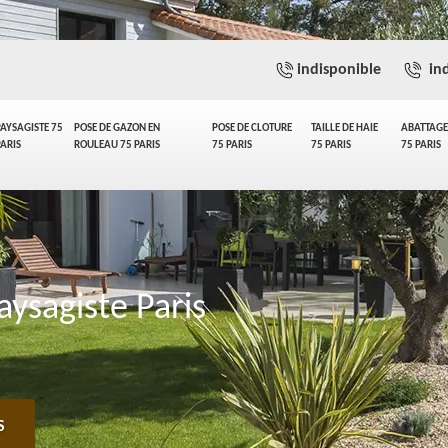
indisponible
ind
PAYSAGISTE 75
POSE DE GAZON EN
POSE DE CLOTURE
TAILLE DE HAIE
ABATTAGE
PARIS
ROULEAU 75 PARIS
75 PARIS
75 PARIS
75 PARIS
ysagiste Paris
S