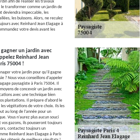
rdin afin de réaliser les travaux
 le transformer comme un jardin de
ut deviendra impeccable, les
allées, les buissons. Alors, ne reculez
toujours avec Reinhard Jean Elagage à
commandez votre devis avant les
 gagner un jardin avec
Appelez Reinhard Jean
ris 75004 !
ager votre jardin pour qu’il gagne
sie ? Nous vous conseillons d’appeler
agage paysagiste à Paris 75004. Il
 moyens de concevoir un jardin avec
fications avec une technique bien
os plantations. Il prépare d’abord le
 les végétations de votre choix. Ils les
ut au long de l’année pour un
que. Vous n’aurez plus aucun souci
t vos gazons, ils pousseront toujours
lors, contactez toujours un
omme Reinhard Jean Elagage à Paris
lez obtenir de meilleurs résultats !