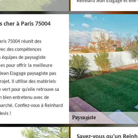
Reinhard Jean Elagage et elle 
s cher à Paris 75004
aris 75004 réunit des
 avec des compétences
s équipes de paysagiste
s pour offrir la meilleure
 Jean Elagage paysagiste pas
ojet. Il utilise des matériels
 vert pour qu’elle retrouve sa
in bien entretenu avec de
marché. Confiez-vous à Reinhard
evis !
Savez-vous qu’un Reinha