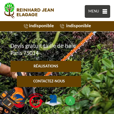
MENU
indisponible
indisponible
Devis gratuit taille de haie
Paris 75014
RÉALISATIONS
CONTACTEZ-NOUS